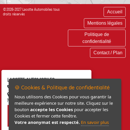
©2026-2027 Lacotte Automobiles tous
Accueil
droits réservés
Mentions légales
Politique de
confidentialité
Contact / Plan
LACOTTE AUTOMOBILES
🍪 Cookies & Politique de confidentialité
02 33 04 13 66
68, rue du Général LECLERC 50310
Nous utilisons des Cookies pour vous garantir la
MONTEBOURG
meilleure expérience sur notre site. Cliquez sur le
bouton
accepte les Cookies
pour accepter les
Cookies et fermer cette fenêtre.
Votre anonymat est respecté.
En savoir plus