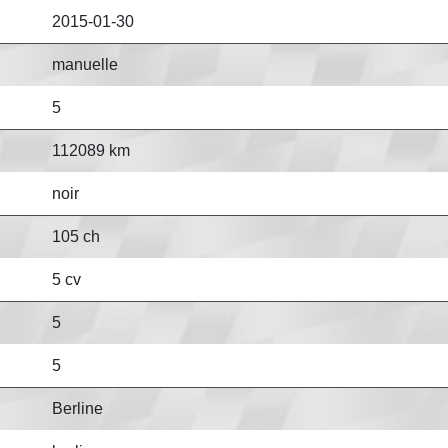
2015-01-30
manuelle
5
112089 km
noir
105 ch
5 cv
5
5
Berline