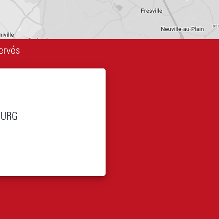
ervés
OURG