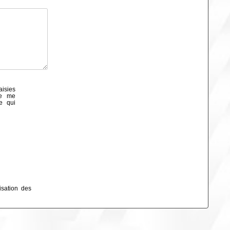
aisies
de me
e qui
isation des