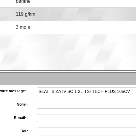
berline
119 g/km
3 mois
 votre message
*
:
Nom
*
:
E-mail
*
:
Tel :