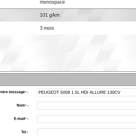
monospace
101 g/km
3 mois
 votre message
*
:
Nom
*
:
E-mail
*
:
Tel :