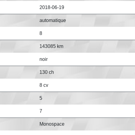
2018-06-19
automatique
8
143085 km
noir
130 ch
8 cv
5
7
Monospace