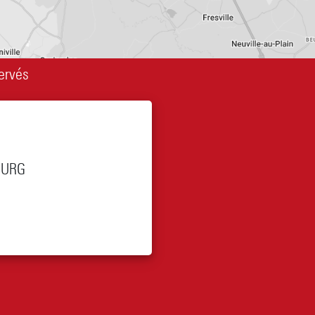
ervés
OURG