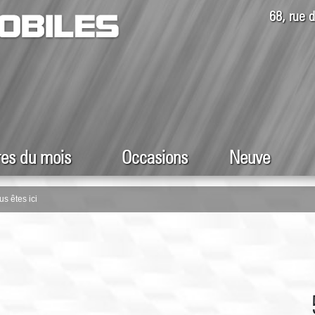
68, rue
res du mois
Occasions
Neuve
us êtes ici