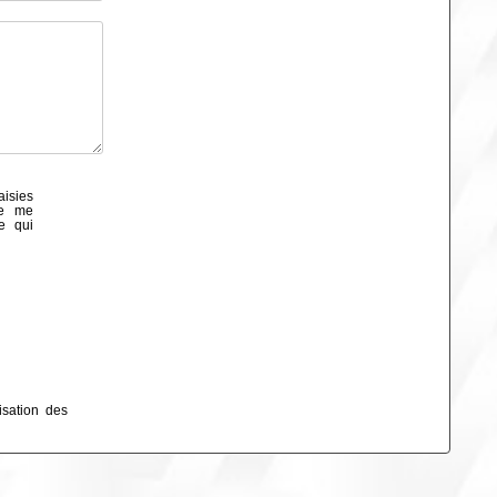
aisies
de me
e qui
isation des