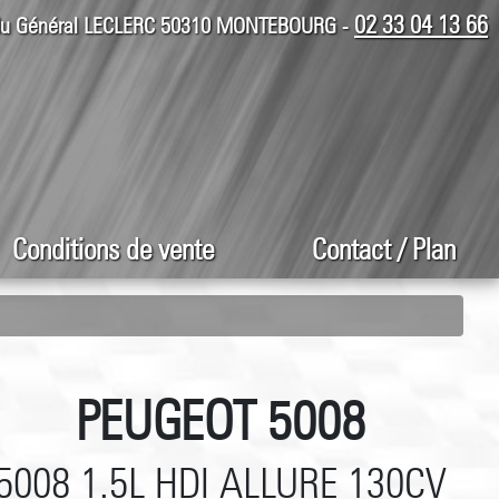
02 33 04 13 66
 du Général LECLERC 50310 MONTEBOURG -
Conditions de vente
Contact / Plan
PEUGEOT 5008
5008 1.5L HDI ALLURE 130CV