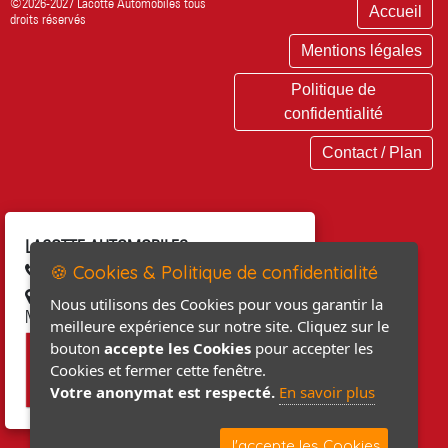
©2026-2027 Lacotte Automobiles tous
Accueil
droits réservés
Mentions légales
Politique de
confidentialité
Contact / Plan
LACOTTE AUTOMOBILES
🍪 Cookies & Politique de confidentialité
02 33 04 13 66
68, rue du Général LECLERC 50310
Nous utilisons des Cookies pour vous garantir la
MONTEBOURG
meilleure expérience sur notre site. Cliquez sur le
bouton
accepte les Cookies
pour accepter les
Cookies et fermer cette fenêtre.
Votre anonymat est respecté.
En savoir plus
J'accepte les Cookies