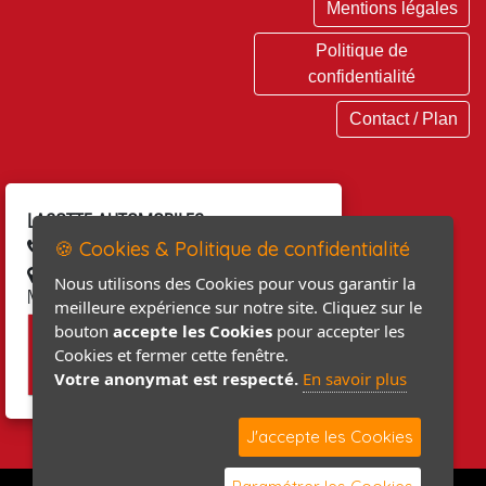
Mentions légales
Politique de
confidentialité
Contact / Plan
LACOTTE AUTOMOBILES
🍪 Cookies & Politique de confidentialité
02 33 04 13 66
68, rue du Général LECLERC 50310
Nous utilisons des Cookies pour vous garantir la
MONTEBOURG
meilleure expérience sur notre site. Cliquez sur le
bouton
accepte les Cookies
pour accepter les
Cookies et fermer cette fenêtre.
Votre anonymat est respecté.
En savoir plus
J'accepte les Cookies