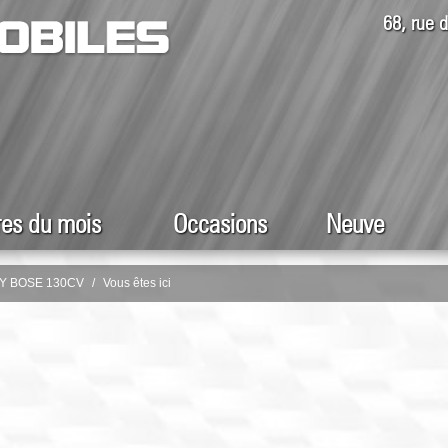
68, rue
res du mois
Occasions
Neuve
GY BOSE 130CV
Vous êtes ici