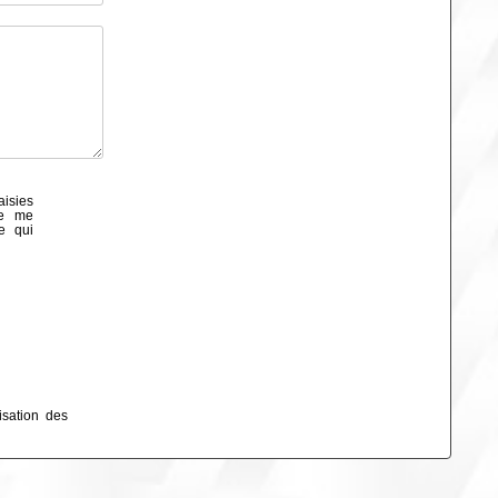
aisies
de me
e qui
isation des