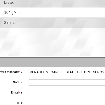
break
104 g/km
3 mois
 votre message
*
:
Nom
*
:
E-mail
*
:
Tel :