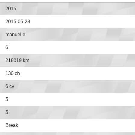
2015
2015-05-28
manuelle
6
218019 km
130 ch
6 cv
5
5
Break