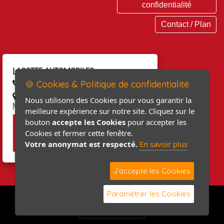
confidentialité
Contact / Plan
LACOTTE AUTOMOBILES
🍪 Cookies & Politique de confidentialité
02 33 04 13 66
68, rue du Général LECLERC 50310
Nous utilisons des Cookies pour vous garantir la
MONTEBOURG
meilleure expérience sur notre site. Cliquez sur le
bouton
accepte les Cookies
pour accepter les
Cookies et fermer cette fenêtre.
Votre anonymat est respecté.
En savoir plus
J'accepte les Cookies
Paramétrer les Cookies