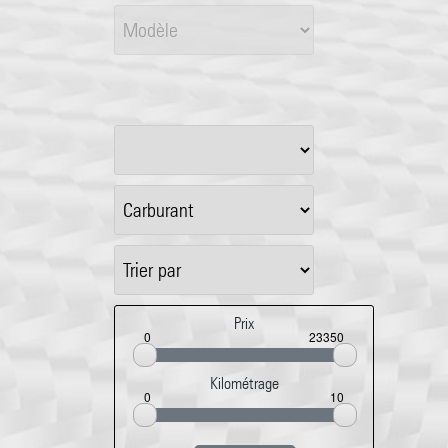
Prix
0
23350
Kilométrage
0
10