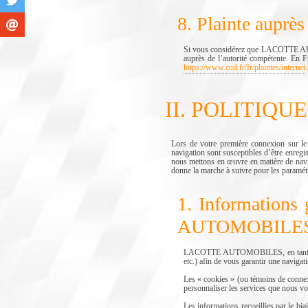
8. Plainte auprès
Si vous considérez que LACOTTE AUTO
auprès de l’autorité compétente. En F
https://www.cnil.fr/fr/plaintes/internet
.
II. POLITIQ
Lors de votre première connexion sur 
navigation sont susceptibles d’être enreg
nous mettons en œuvre en matière de navig
donne la marche à suivre pour les paramétre
1. Informations 
AUTOMOBILES
LACOTTE AUTOMOBILES, en tant qu’édit
etc.) afin de vous garantir une navigati
Les « cookies » (ou témoins de connexio
personnaliser les services que nous v
Les informations recueillies par le bi