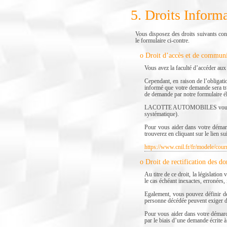
5. Droits Informa
Vous disposez des droits suivants con
le formulaire ci-contre.
o Droit d’accès et de commun
Vous avez la faculté d’accéder au
Cependant, en raison de l’obliga
informé que votre demande sera tra
de demande par notre formulaire él
LACOTTE AUTOMOBILES vous informe
systématique).
Pour vous aider dans votre démarc
trouverez en cliquant sur le lien 
https://www.cnil.fr/fr/modele/cour
o Droit de rectification des d
Au titre de ce droit, la législatio
le cas échéant inexactes, erronées,
Egalement, vous pouvez définir des
personne décédée peuvent exiger de
Pour vous aider dans votre démarc
par le biais d’une demande écrite à