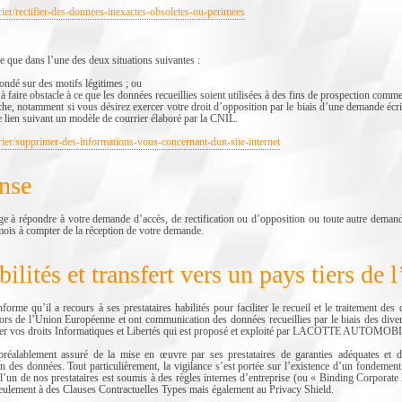
rier/rectifier-des-donnees-inexactes-obsoletes-ou-perimees
le que dans l’une des deux situations suivantes :
fondé sur des motifs légitimes ; ou
 à faire obstacle à ce que les données recueillies soient utilisées à des fins de prospection comme
e, notamment si vous désirez exercer votre droit d’opposition par le biais d’une demande écrit
e lien suivant un modèle de courrier élaboré par la CNIL.
rrier/supprimer-des-informations-vous-concernant-dun-site-internet
onse
ondre à votre demande d’accès, de rectification ou d’opposition ou toute autre demande
mois à compter de la réception de votre demande.
abilités et transfert vers un pays tiers d
’il a recours à ses prestataires habilités pour faciliter le recueil et le traitement d
hors de l’Union Européenne et ont communication des données recueillies par le biais des divers
rcer vos droits Informatiques et Libertés qui est proposé et exploité par LACOTTE AUTOMOB
ement assuré de la mise en œuvre par ses prestataires de garanties adéquates et du r
ion des données. Tout particulièrement, la vigilance s’est portée sur l’existence d’un fondemen
, l’un de nos prestataires est soumis à des règles internes d’entreprise (ou « Binding Corporat
eulement à des Clauses Contractuelles Types mais également au Privacy Shield.