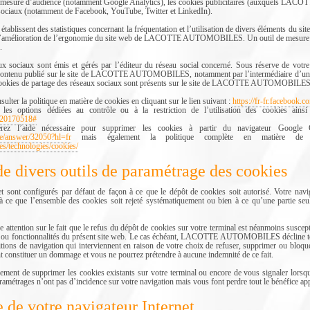
de mesure d’audience (notamment Google Analytics), les cookies publicitaires (auxquels L
 sociaux (notamment de Facebook, YouTube, Twitter et LinkedIn).
tablissent des statistiques concernant la fréquentation et l’utilisation de divers éléments du 
à l’amélioration de l’ergonomie du site web de LACOTTE AUTOMOBILES. Un outil de mesure d’aud
.
ux sociaux sont émis et gérés par l’éditeur du réseau social concerné. Sous réserve de votr
u contenu publié sur le site de LACOTTE AUTOMOBILES, notamment par l’intermédiaire d’un « 
 cookies de partage des réseaux sociaux sont présents sur le site de LACOTTE AUTOMOBILES
lter la politique en matière de cookies en cliquant sur le lien suivant :
https://fr-fr.facebook.c
les options dédiées au contrôle ou à la restriction de l’utilisation des cookies ainsi 
es/20170518#
ez l’aide nécessaire pour supprimer les cookies à partir du navigateur Google 
be/answer/32050?hl=fr
mais également la politique complète en matière de 
ies/technologies/cookies/
de divers outils de paramétrage des cookies
et sont configurés par défaut de façon à ce que le dépôt de cookies soit autorisé. Votre navi
à ce que l’ensemble des cookies soit rejeté systématiquement ou bien à ce qu’une partie seu
tention sur le fait que le refus du dépôt de cookies sur votre terminal est néanmoins susceptib
ces ou fonctionnalités du présent site web. Le cas échéant, LACOTTE AUTOMOBILES décline to
itions de navigation qui interviennent en raison de votre choix de refuser, supprimer ou bloq
t constituer un dommage et vous ne pourrez prétendre à aucune indemnité de ce fait.
ement de supprimer les cookies existants sur votre terminal ou encore de vous signaler lorsq
ramétrages n’ont pas d’incidence sur votre navigation mais vous font perdre tout le bénéfice app
 de votre navigateur Internet