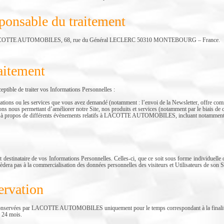
sponsable du traitement
t : LACOTTE AUTOMOBILES, 68, rue du Général LECLERC 50310 MONTEBOURG – France.
raitement
e de traiter vos Informations Personnelles :
mations ou les services que vous avez demandé (notamment : l’envoi de la Newsletter, offre comm
ions nous permettant d’améliorer notre Site, nos produits et services (notamment par le biais de c
er à propos de différents évènements relatifs à LACOTTE AUTOMOBILES, incluant notamment la 
taire de vos Informations Personnelles. Celles-ci, que ce soit sous forme individuelle ou 
s à la commercialisation des données personnelles des visiteurs et Utilisateurs de son Si
ervation
onservées par LACOTTE AUTOMOBILES uniquement pour le temps correspondant à la finalité de
r 24 mois.