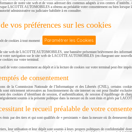
 performance de notre site web et de vous adresser des contenus adaptés à vos centres d’intérêts.
lorsque LACOTTE AUTOMOBILES a obtenu au préalable votre consentement ou bien lorsque la di
autorité administrative ou judiciaire habilitée à en connaître.
de vos préférences sur les cookies
Paramétrer les Cookies
pôt de cookies à tout moment :
r le site web de LACOTTE AUTOMOBILES, une bannière présentant brièvement des informations 
vant votre navigation sur le site web de LACOTTE AUTOMOBILES (en chargeant une nouvelle pa
e cookies sur votre terminal.
cueil de votre consentement au dépôt et à la lecture de cookies sur votre terminal peut être impéra
xemptés de consentement
s de la Commission Nationale de l’Informatique et des Libertés (CNIL), certains cookies
 sont strictement nécessaires au fonctionnement du site internet ou ont pour finalité exclusiv
ment des cookies d’identifiant de session, d’authentification, de session d’équilibrage de cha
t intégralement soumis à la présente politique dans la mesure où ils sont émis et gérés pa
cessitant le recueil préalable de votre consen
s émis par des tiers et qui sont qualifiés de « persistants » dans la mesure où ils demeurent da
tiers, leur utilisation et leur dépôt sont soumis à leurs propres politiques de confidentialité don