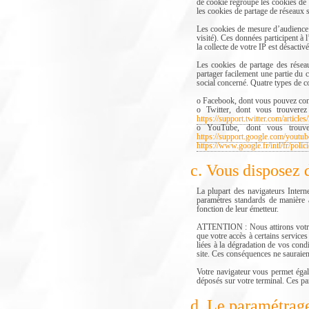
de cookie regroupe les cookies 
les cookies de partage de réseaux
Les cookies de mesure d’audience é
visité). Ces données participent 
la collecte de votre IP est désactivé
Les cookies de partage des résea
partager facilement une partie d
social concerné. Quatre types de
o Facebook, dont vous pouvez consu
o Twitter, dont vous trouverez 
https://support.twitter.com/articl
o YouTube, dont vous trouver
https://support.google.com/youtu
https://www.google.fr/intl/fr/polic
c. Vous disposez 
La plupart des navigateurs Intern
paramètres standards de manière 
fonction de leur émetteur.
ATTENTION : Nous attirons votre at
que votre accès à certains servi
liées à la dégradation de vos cond
site. Ces conséquences ne sauraien
Votre navigateur vous permet égal
déposés sur votre terminal. Ces pa
d. Le paramétrage