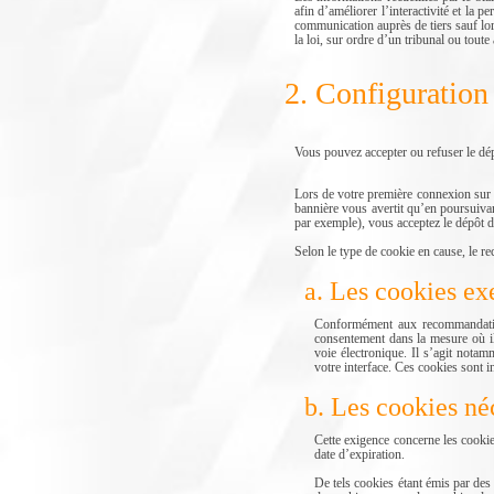
afin d’améliorer l’interactivité et la
communication auprès de tiers sauf 
la loi, sur ordre d’un tribunal ou toute 
2. Configuration 
Vous pouvez accepter ou refuser le dé
Lors de votre première connexion su
bannière vous avertit qu’en poursui
par exemple), vous acceptez le dépôt d
Selon le type de cookie en cause, le re
a. Les cookies e
Conformément aux recommandation
consentement dans la mesure où ils
voie électronique. Il s’agit notam
votre interface. Ces cookies son
b. Les cookies né
Cette exigence concerne les cookie
date d’expiration.
De tels cookies étant émis par des 