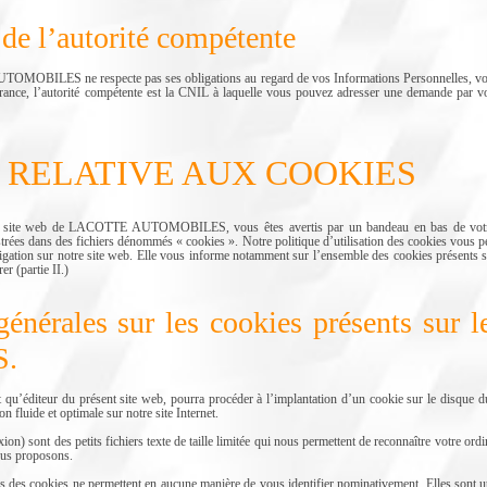
 de l’autorité compétente
MOBILES ne respecte pas ses obligations au regard de vos Informations Personnelles, vou
rance, l’autorité compétente est la CNIL à laquelle vous pouvez adresser une demande par voie
UE RELATIVE AUX COOKIES
le site web de LACOTTE AUTOMOBILES, vous êtes avertis par un bandeau en bas de votre é
istrées dans des fichiers dénommés « cookies ». Notre politique d’utilisation des cookies vous
ation sur notre site web. Elle vous informe notamment sur l’ensemble des cookies présents sur n
r (partie II.)
générales sur les cookies présents su
.
eur du présent site web, pourra procéder à l’implantation d’un cookie sur le disque dur d
on fluide et optimale sur notre site Internet.
n) sont des petits fichiers texte de taille limitée qui nous permettent de reconnaître votre ordi
ous proposons.
ais des cookies ne permettent en aucune manière de vous identifier nominativement. Elles sont 