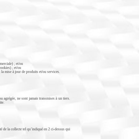
erciale) ; et/ou
ookies) ; et/ou
mise à jour de produits et/ou services.
agrégée, ne sont jamais transmises à un tiers.
te.
 la collecte tel qu’indiqué en 2 ci-dessus qui