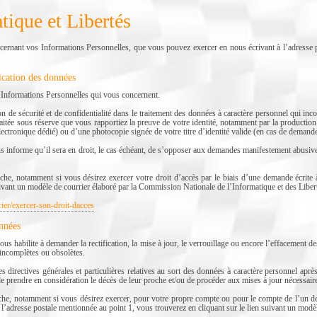
tique et Libertés
cernant vos Informations Personnelles, que vous pouvez exercer en nous écrivant à l’adresse 
ication des données
x Informations Personnelles qui vous concernent.
tion de sécurité et de confidentialité dans le traitement des données à caractère personne
itée sous réserve que vous rapportiez la preuve de votre identité, notamment par la production d
ectronique dédié) ou d’une photocopie signée de votre titre d’identité valide (en cas de demande 
 qu’il sera en droit, le cas échéant, de s’opposer aux demandes manifestement abusives (d
he, notamment si vous désirez exercer votre droit d’accès par le biais d’une demande écrite 
suivant un modèle de courrier élaboré par la Commission Nationale de l’Informatique et des Liber
rier/exercer-son-droit-dacces
onnées
n vous habilite à demander la rectification, la mise à jour, le verrouillage ou encore l’effacemen
 incomplètes ou obsolètes.
 directives générales et particulières relatives au sort des données à caractère personnel après
 prendre en considération le décès de leur proche et/ou de procéder aux mises à jour nécessair
he, notamment si vous désirez exercer, pour votre propre compte ou pour le compte de l’un de v
 l’adresse postale mentionnée au point 1, vous trouverez en cliquant sur le lien suivant un modè