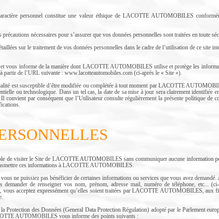
à caractère personnel constitue une valeur éthique de LACOTTE AUTOMOBILES conforméme
tions nécessaires pour s’assurer que vos données personnelles sont traitées en toute sécuri
illées sur le traitement de vos données personnelles dans le cadre de l’utilisation de ce site int
init et vous informe de la manière dont LACOTTE AUTOMOBILES utilise et protège les informat
e à partir de l’URL suivante : www.lacotteautomobiles.com (ci-après le « Site »).
dentialité est susceptible d’être modifiée ou complétée à tout moment par LACOTTE AUTOMOB
entielle ou technologique. Dans un tel cas, la date de sa mise à jour sera clairement identifiée e
 Il convient par conséquent que l’Utilisateur consulte régulièrement la présente politique de con
ications.
PERSONNELLES
ssible de visiter le Site de LACOTTE AUTOMOBILES sans communiquer aucune information per
 transmettre ces informations à LACOTTE AUTOMOBILES.
ue vous ne puissiez pas bénéficier de certaines informations ou services que vous avez dem
us demander de renseigner vos nom, prénom, adresse mail, numéro de téléphone, etc... (ci
es, vous acceptez expressément qu’elles soient traitées par LACOTTE AUTOMOBILES, aux fins
e.
 Protection des Données (General Data Protection Régulation) adopté par le Parlement europée
LACOTTE AUTOMOBILES vous informe des points suivants :