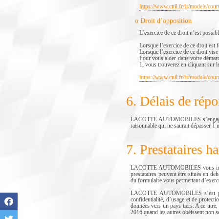
https://www.cnil.fr/fr/modele/cour
o Droit d’opposition
L’exercice de ce droit n’est possib
Lorsque l’exercice de ce droit est 
Lorsque l’exercice de ce droit vise
Pour vous aider dans votre démarch
1, vous trouverez en cliquant sur l
https://www.cnil.fr/fr/modele/cou
6. Délais de rép
LACOTTE AUTOMOBILES s’engage à rép
raisonnable qui ne saurait dépasser 1 
7. Prestataires h
LACOTTE AUTOMOBILES vous informe qu
prestataires peuvent être situés en de
du formulaire vous permettant d’exe
LACOTTE AUTOMOBILES s’est préalabl
confidentialité, d’usage et de protect
données vers un pays tiers. A ce titre
2016 quand les autres obéissent non s