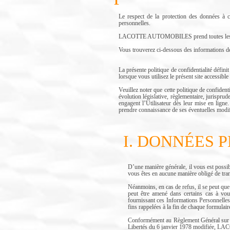
Le respect de la protection des données 
personnelles.
LACOTTE AUTOMOBILES prend toutes les précau
Vous trouverez ci-dessous des informations déta
La présente politique de confidentialité déf
lorsque vous utilisez le présent site accessibl
Veuillez noter que cette politique de confi
évolution législative, règlementaire, jurisprud
engagent l’Utilisateur dès leur mise en ligne.
prendre connaissance de ses éventuelles modif
I. DONNÉES 
D’une manière générale, il vous est po
vous êtes en aucune manière obligé de
Néanmoins, en cas de refus, il se peut q
peut être amené dans certains cas à vo
fournissant ces Informations Personnell
fins rappelées à la fin de chaque formulair
Conformément au Règlement Général sur la
Libertés du 6 janvier 1978 modifiée, 