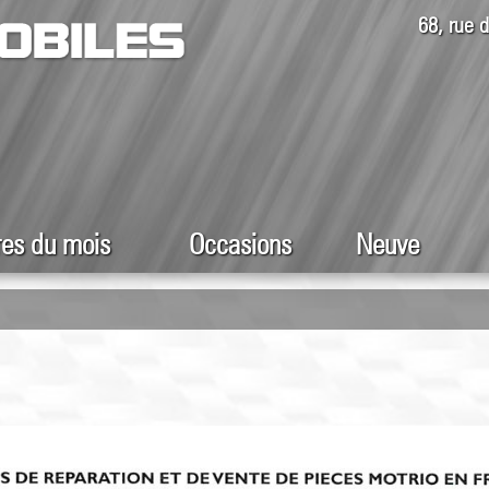
68, rue
res du mois
Occasions
Neuve