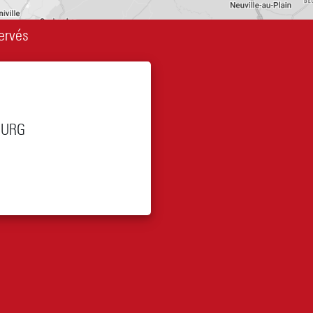
ervés
OURG