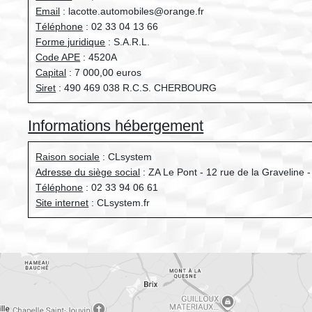
Email
: lacotte.automobiles@orange.fr
Téléphone
: 02 33 04 13 66
Forme juridique
: S.A.R.L.
Code APE
: 4520A
Capital
: 7 000,00 euros
Siret
: 490 469 038 R.C.S. CHERBOURG
Informations hébergement
Raison sociale
: CLsystem
Adresse du siège social
: ZA Le Pont - 12 rue de la Graveline 
Téléphone
: 02 33 94 06 61
Site internet
: CLsystem.fr