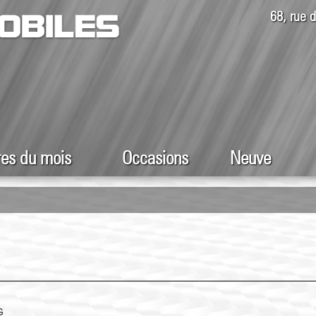
68, rue
res du mois
Occasions
Neuve
G