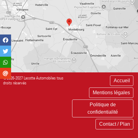
©2026-2027 Lacotte Automobiles tous
Accueil
droits réservés
Mentions légales
Politique de
confidentialité
Contact / Plan